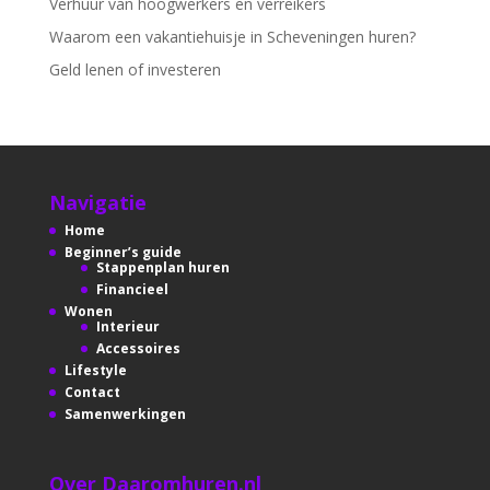
Verhuur van hoogwerkers en verreikers
Waarom een vakantiehuisje in Scheveningen huren?
Geld lenen of investeren
Navigatie
Home
Beginner’s guide
Stappenplan huren
Financieel
Wonen
Interieur
Accessoires
Lifestyle
Contact
Samenwerkingen
Over Daaromhuren.nl