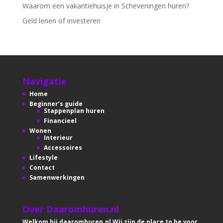
Waarom een vakantiehuisje in Scheveningen huren?
Geld lenen of investeren
Navigatie
Home
Beginner’s guide
Stappenplan huren
Financieel
Wonen
Interieur
Accessoires
Lifestyle
Contact
Samenwerkingen
Over Daaromhuren.nl
Welkom bij daaromhuren.nl Wij zijn de place to be voor